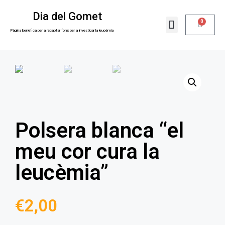
Dia del Gomet
0
La nostra raó
Sobre nosaltres
Pàgina benèfica per a recaptar fons per a investigar la leucèmia
Polsera blanca “el
meu cor cura la
leucèmia”
€
2,00