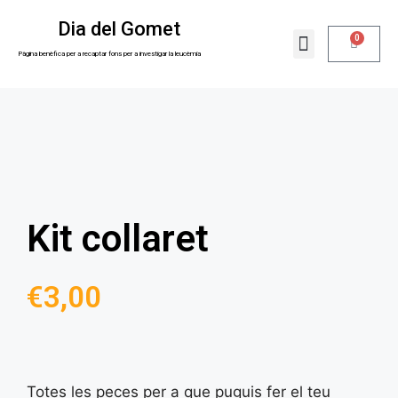
Dia del Gomet
0
La nostra raó
Sobre nosaltres
Pàgina benèfica per a recaptar fons per a investigar la leucèmia
Kit collaret
€
3,00
Totes les peces per a que puguis fer el teu