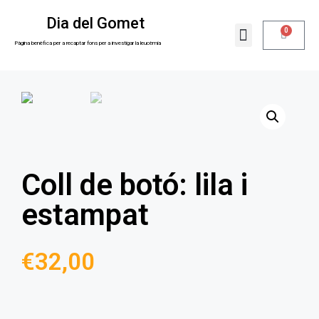
Dia del Gomet
0
La nostra raó
Sobre nosaltres
Pàgina benèfica per a recaptar fons per a investigar la leucèmia
Coll de botó: lila i
estampat
€
32,00