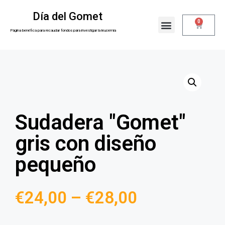
Día del Gomet
0
Nuestra razón
Sobre nosotros
Página benéfica para recaudar fondos para investigar la leucemia
Sudadera "Gomet"
gris con diseño
pequeño
€
24,00
–
€
28,00