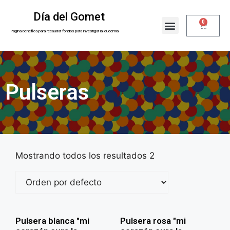
Día del Gomet
0
Nuestra razón
Sobre nosotros
Página benéfica para recaudar fondos para investigar la leucemia
Pulseras
Mostrando todos los resultados 2
Pulsera blanca "mi
Pulsera rosa "mi